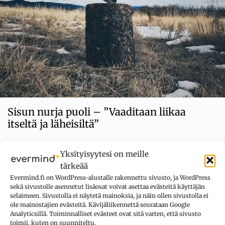
​Sisun nurja puoli – ”Vaaditaan liikaa
itseltä ja läheisiltä”
Kategoriat
Tutkimusuutinen
,
Työ
Yksityisyytesi on meille
tärkeää
Evermind.fi on WordPress-alustalle rakennettu sivusto, ja WordPress
sekä sivustolle asennetut lisäosat voivat asettaa evästeitä käyttäjän
selaimeen. Sivustolla ei näytetä mainoksia, ja näin ollen sivustolla ei
ole mainostajien evästeitä. Kävijäliikennettä seurataan Google
Analyticsillä. Toiminnalliset evästeet ovat sitä varten, että sivusto
toimii, kuten on suunniteltu.