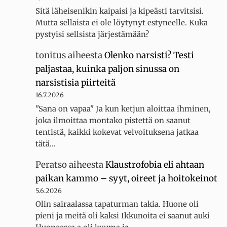
Sitä läheisenikin kaipaisi ja kipeästi tarvitsisi.
Mutta sellaista ei ole löytynyt estyneelle. Kuka
pystyisi sellsista järjestämään?
tonitus
aiheesta
Olenko narsisti? Testi
paljastaa, kuinka paljon sinussa on
narsistisia piirteitä
16.7.2026
"Sana on vapaa" Ja kun ketjun aloittaa ihminen,
joka ilmoittaa montako pistettä on saanut
tentistä, kaikki kokevat velvoituksena jatkaa
tätä…
Peratso
aiheesta
Klaustrofobia eli ahtaan
paikan kammo – syyt, oireet ja hoitokeinot
5.6.2026
Olin sairaalassa tapaturman takia. Huone oli
pieni ja meitä oli kaksi Ikkunoita ei saanut auki