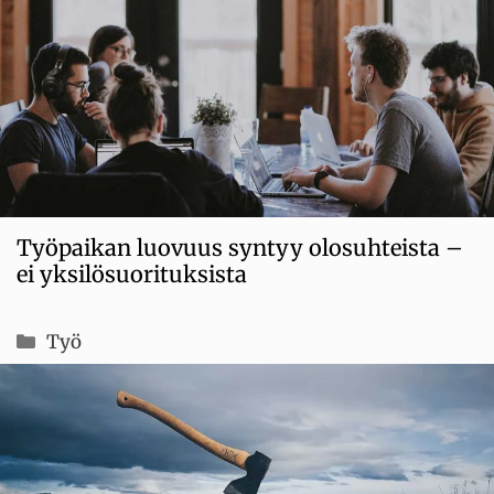
Työpaikan luovuus syntyy olosuhteista –
ei yksilösuorituksista
Kategoriat
Työ