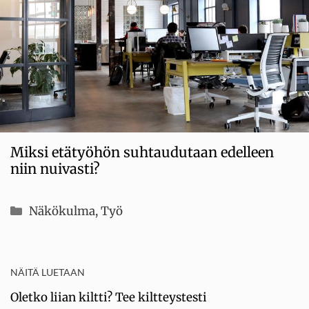
Miksi etätyöhön suhtaudutaan edelleen
niin nuivasti?
Kategoriat
Näkökulma
,
Työ
NÄITÄ LUETAAN
Oletko liian kiltti? Tee kiltteystesti