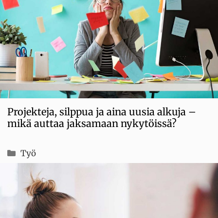
Projekteja, silppua ja aina uusia alkuja –
mikä auttaa jaksamaan nykytöissä?
Kategoriat
Työ