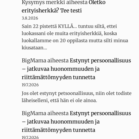
Kysymys merkki
aiheesta
Oletko
erityisherkkä? Tee testi
3.8.2026
Sain 22 pistettä KYLLÄ... tuntuu siltä, ettei
luokassani ole muita erityisherkkiä, koska
luokallamme on 20 oppilasta mutta silti minua
kiusataan…
BigMama
aiheesta
Estynyt persoonallisuus
– jatkuvaa huonommuuden ja
riittämättömyyden tunnetta
19.7.2026
Jos olet estynyt petsoonallisuus, niin olet todiste
läheiselleni, että hän ei ole ainoa.
BigMama
aiheesta
Estynyt persoonallisuus
– jatkuvaa huonommuuden ja
riittämättömyyden tunnetta
19.7.2026