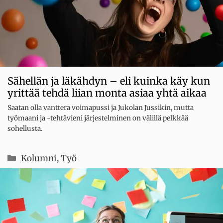
Sähellän ja läkähdyn – eli kuinka käy kun
yrittää tehdä liian monta asiaa yhtä aikaa
Saatan olla vanttera voimapussi ja Jukolan Jussikin, mutta
työmaani ja -tehtävieni järjestelminen on välillä pelkkää
sohellusta.
Kategoriat
Kolumni
,
Työ