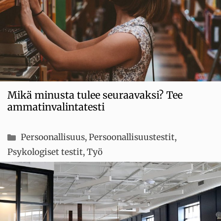
Mikä minusta tulee seuraavaksi? Tee
ammatinvalintatesti
Kategoriat
Persoonallisuus
,
Persoonallisuustestit
,
Psykologiset testit
,
Työ