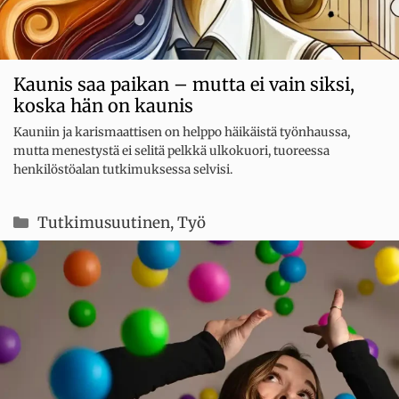
Kaunis saa paikan – mutta ei vain siksi,
koska hän on kaunis
Kauniin ja karismaattisen on helppo häikäistä työnhaussa,
mutta menestystä ei selitä pelkkä ulkokuori, tuoreessa
henkilöstöalan tutkimuksessa selvisi.
Kategoriat
Tutkimusuutinen
,
Työ