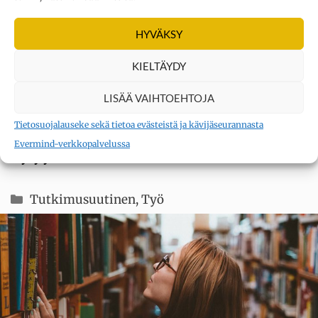
HYVÄKSY
KIELTÄYDY
LISÄÄ VAIHTOEHTOJA
Tietosuojalauseke sekä tietoa evästeistä ja kävijäseurannasta
Evermind-verkkopalvelussa
Tylyys tarttuu töissä kuin räkätauti
Kategoriat
Tutkimusuutinen
,
Työ