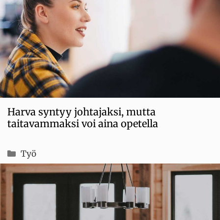
Harva syntyy johtajaksi, mutta
taitavammaksi voi aina opetella
Kategoriat
Työ