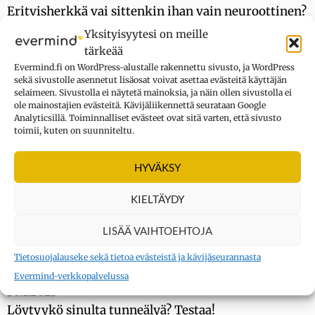
Erityisherkkä vai sittenkin ihan vain neuroottinen?
Yksityisyytesi on meille
tärkeää
1.4.2023
Evermind.fi on WordPress-alustalle rakennettu sivusto, ja WordPress
Psykoterapia ei ole mitä tahansa jutustelua vaan
sekä sivustolle asennetut lisäosat voivat asettaa evästeitä käyttäjän
näyttöön perustuva hoitomuoto
selaimeen. Sivustolla ei näytetä mainoksia, ja näin ollen sivustolla ei
ole mainostajien evästeitä. Kävijäliikennettä seurataan Google
Analyticsillä. Toiminnalliset evästeet ovat sitä varten, että sivusto
toimii, kuten on suunniteltu.
16.3.2023
Hypnoosi muuttaa aivojen tapaa käsitellä tietoa –
HYVÄKSY
”Aivotoiminta ikään kuin pirstaloitui”
KIELTÄYDY
1.2.2023
”Heistä on aina mukava kuunnella muita” – ja 6
LISÄÄ VAIHTOEHTOJA
muuta myyttiä introverteista
Tietosuojalauseke sekä tietoa evästeistä ja kävijäseurannasta
Evermind-verkkopalvelussa
30.1.2023
Löytyykö sinulta tunneälyä? Testaa!